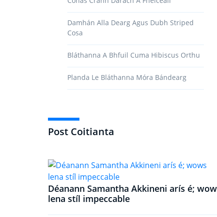
Conas Crann Darach A Fheiceáil
Damhán Alla Dearg Agus Dubh Striped
Cosa
Bláthanna A Bhfuil Cuma Hibiscus Orthu
Planda Le Bláthanna Móra Bándearg
Post Coitianta
Déanann Samantha Akkineni arís é; wow
lena stíl impeccable