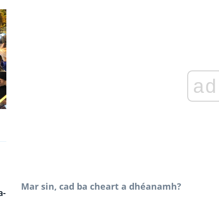
ad
Mar sin, cad ba cheart a dhéanamh?
a-