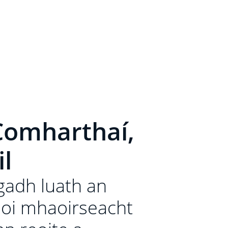
 Comharthaí,
il
ógadh luath an
oi mhaoirseacht