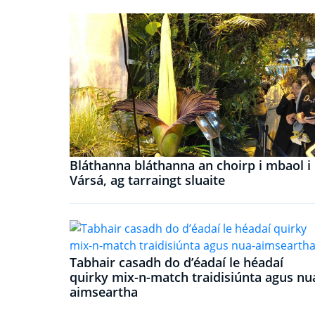
Bláthanna bláthanna an choirp i mbaol i
Vársá, ag tarraingt sluaite
Tabhair casadh do d’éadaí le héadaí
quirky mix-n-match traidisiúnta agus nu
aimseartha