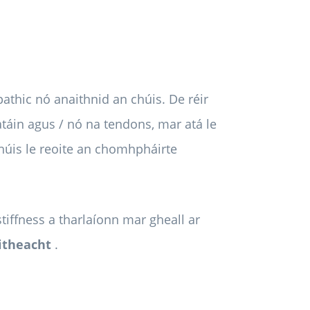
pathic nó anaithnid an chúis. De réir
atáin agus / nó na tendons, mar atá le
 chúis le reoite an chomhpháirte
stiffness a tharlaíonn mar gheall ar
itheacht
.