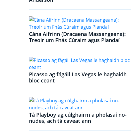
Cána Aifrinn (Dracaena Massangeana):
Treoir um Fhás Cúraim agus Plandaí
Picasso ag fágáil Las Vegas le haghaidh
bloc ceant
Tá Playboy ag cúlghairm a pholasaí no-
nudes, ach tá caveat ann