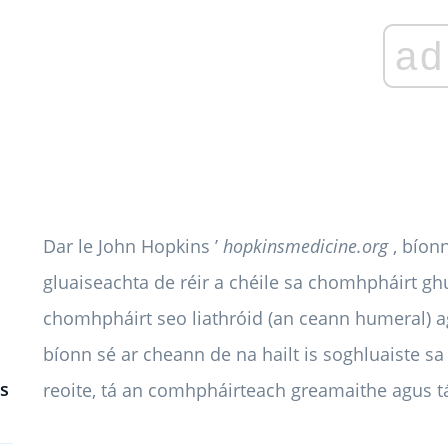
ad
Dar le John Hopkins ’
hopkinsmedicine.org
, bíonn
gluaiseachta de réir a chéile sa chomhpháirt ghu
chomhpháirt seo liathróid (an ceann humeral) a
bíonn sé ar cheann de na hailt is soghluaiste s
s
reoite, tá an comhpháirteach greamaithe agus tá