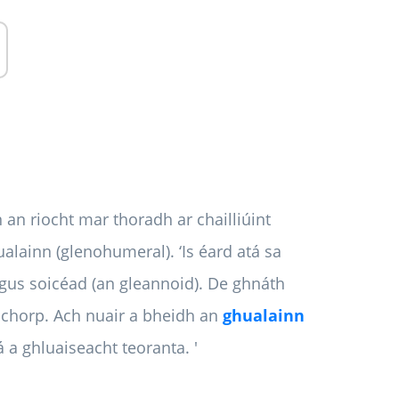
 an riocht mar thoradh ar chailliúint
alainn (glenohumeral). ‘Is éard atá sa
gus soicéad (an gleannoid). De ghnáth
a chorp. Ach nuair a bheidh an
ghualainn
 a ghluaiseacht teoranta. '