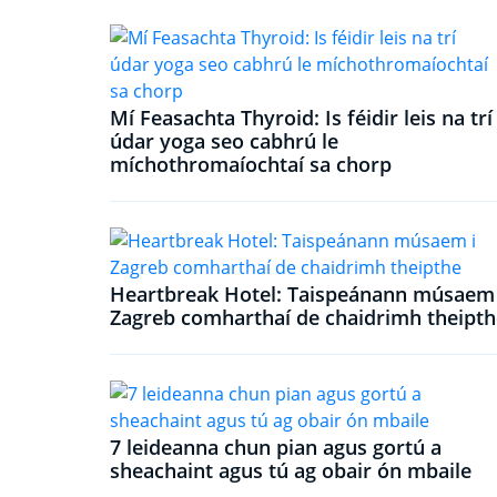
Mí Feasachta Thyroid: Is féidir leis na trí
údar yoga seo cabhrú le
míchothromaíochtaí sa chorp
Heartbreak Hotel: Taispeánann músaem 
Zagreb comharthaí de chaidrimh theipth
7 leideanna chun pian agus gortú a
sheachaint agus tú ag obair ón mbaile