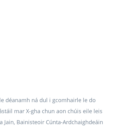
á le déanamh ná dul i gcomhairle le do
stáil mar X-gha chun aon chúis eile leis
na Jain, Bainisteoir Cúnta-Ardchaighdeáin