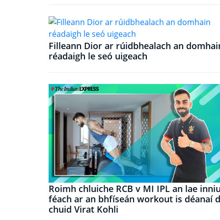
Filleann Dior ar rúidbhealach an domhai
réadaigh le seó uigeach
Roimh chluiche RCB v MI IPL an lae inniu
féach ar an bhfíseán workout is déanaí 
chuid Virat Kohli