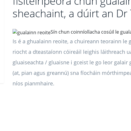
fisiteiripeora chun gualai
sheachaint, a dúirt an Dr 
Sín chun coinníollacha cosúil le gual
Is é a ghualainn reoite, a chuireann teorainn le
riocht a dteastaíonn cóireáil leighis láithreach 
gluaiseachta / gluaisne i gceist le go leor galai
(at, pian agus greannú) sna fíocháin mórthimpe
níos pianmhaire.