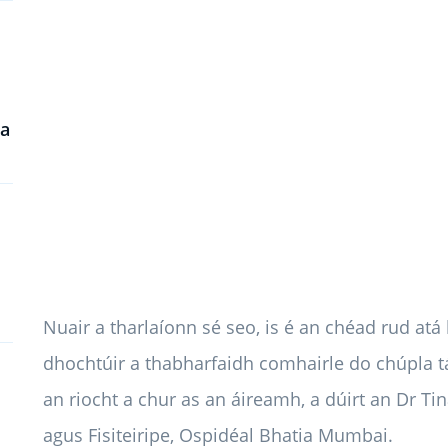
na
Nuair a tharlaíonn sé seo, is é an chéad rud at
dhochtúir a thabharfaidh comhairle do chúpla tá
an riocht a chur as an áireamh, a dúirt an Dr Ti
agus Fisiteiripe, Ospidéal Bhatia Mumbai.