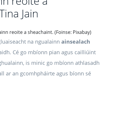
nn reoite a
Tina Jain
ainn reoite a sheachaint. (Foinse: Pixabay)
 gluaiseacht na ngualainn
ainsealach
uaidh. Cé go mbíonn pian agus cailliúint
r ghualainn, is minic go mbíonn athlasadh
all ar an gcomhpháirte agus bíonn sé