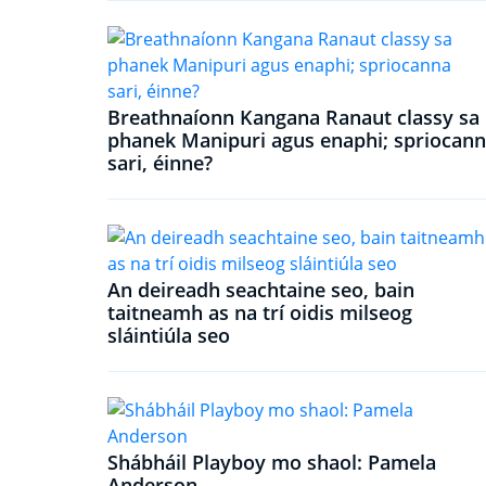
Breathnaíonn Kangana Ranaut classy sa
phanek Manipuri agus enaphi; spriocan
sari, éinne?
An deireadh seachtaine seo, bain
taitneamh as na trí oidis milseog
sláintiúla seo
Shábháil Playboy mo shaol: Pamela
Anderson