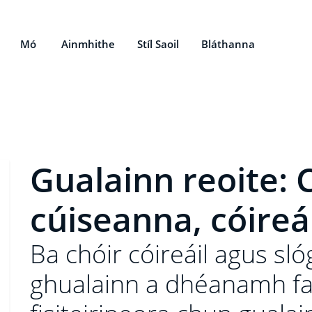
Mó
Ainmhithe
Stíl Saoil
Bláthanna
Gualainn reoite:
cúiseanna, cóireá
Ba chóir cóireáil agus sl
ghualainn a dhéanamh fa