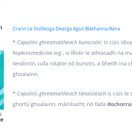
n
Crann Le Duilleoga Dearga Agus Bláthanna Bána
*
Capulitis ghreamaitheach bunscoile:
Is cúis idio
hopkinsmedicine.org
, is féidir le athlasadh na m
tendinitis cufa rotator nó bursitis, a bheith ina
ghualainn.
*
Capulitis ghreamaitheach tánaisteach
is cúis le 
ghortú ghualainn, máinliacht, nó fada
dochorra
,
de