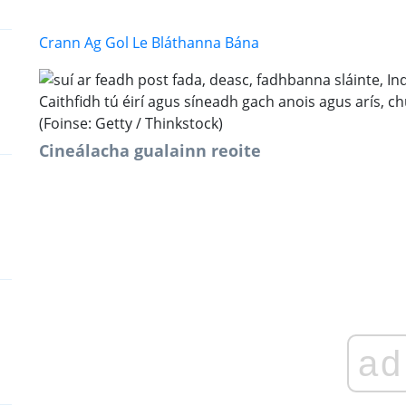
Crann Ag Gol Le Bláthanna Bána
Caithfidh tú éirí agus síneadh gach anois agus arís,
(Foinse: Getty / Thinkstock)
Cineálacha gualainn reoite
ad