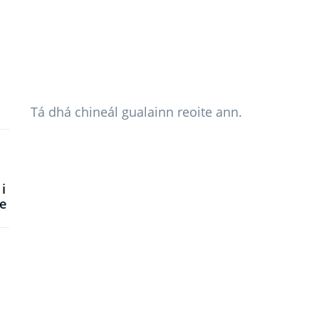
Tá dhá chineál gualainn reoite ann.
i
e